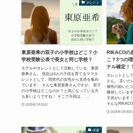
タレント
東原亜希の双子の小学校はどこ？小
RIKACO
学校受験公表で長女と同じ学校？
こ？3つの
ナル確定！
モデルやタレントとして活動している、東原
亜希さん。 現在は4人の子供を育てるママタ
タレントとして
レントとして、同世代の女性から支持を集め
さん。 言いた
ています。 そんな東原亜希さんですが、 双子
個性の効いた
の小学校はどこなのか？と気になっている方
獲得しています
も多いようですね！ そこで今回は、 ...
子供がいます！
そんなRIKAC
2025年3月30日
2025年3月30日
俳優