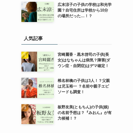
広末涼子の子供の学校は和光学
園？自宅住所は学校から10分
の場所だった…！？
人気記事
宮崎麗香・黒木啓司の子供(長
女)はなちゃんは病気？障害(ダ
ウン症・自閉症)はデマ確定！
椎名林檎の子供は3人！？父親
は児玉裕一 ？名前や親子エピ
ソードも調査！
板野友美(ともちん)の子供(娘)
の名前予想は？『みおん』が有
力候補！？