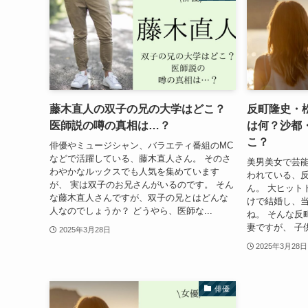
藤木直人の双子の兄の大学はどこ？
反町隆史・
医師説の噂の真相は…？
は何？沙都
こ？
俳優やミュージシャン、バラエティ番組のMC
などで活躍している、藤木直人さん。 そのさ
美男美女で芸
わやかなルックスでも人気を集めています
われている、
が、 実は双子のお兄さんがいるのです。 そん
ん。 大ヒット
な藤木直人さんですが、双子の兄とはどんな
けで結婚し、
人なのでしょうか？ どうやら、医師な...
ね。 そんな反
妻ですが、 子
2025年3月28日
2025年3月28日
俳優