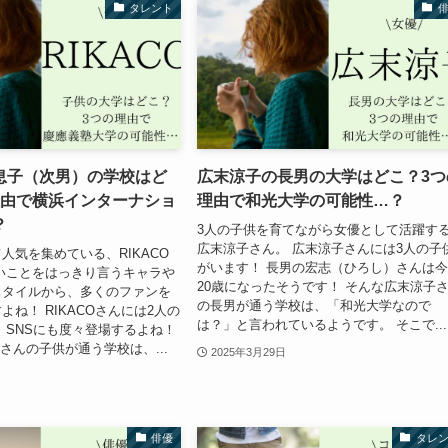
タレント
の息子（次男）の学校はど
広末涼子の長男の大学はどこ？3つ
理由で横浜インターナショ
理由で和光大学の可能性…？
？
3人の子供を育てながら女優として活躍す
広末涼子さん。 広末涼子さんには3人の子
人気を集めている、RIKACO
がいます！ 長男の宏志（ひろし）さんは
いことをはっきり言うキャラや
20歳になったそうです！ そんな広末涼子
スタイルから、多くのファンを
の長男が通う学校は、「和光大学なので
よね！ RIKACOさんには2人の
は？」と言われているようです。 そこで...
 SNSにも度々登場するよね！
Oさんの子供が通う学校は、...
2025年3月29日
俳優
タレ