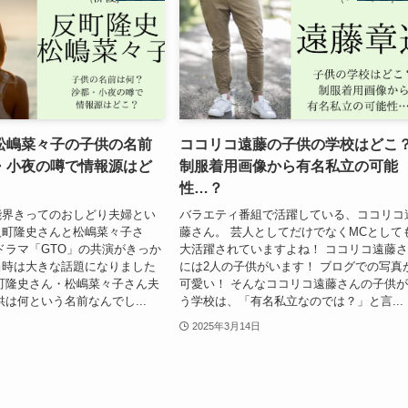
松嶋菜々子の子供の名前
ココリコ遠藤の子供の学校はどこ
・小夜の噂で情報源はど
制服着用画像から有名私立の可能
性…？
能界きってのおしどり夫婦とい
バラエティ番組で活躍している、ココリコ
反町隆史さんと松嶋菜々子さ
藤さん。 芸人としてだけでなくMCとして
ドラマ「GTO」の共演がきっか
大活躍されていますよね！ ココリコ遠藤
当時は大きな話題になりました
には2人の子供がいます！ ブログでの写真
町隆史さん・松嶋菜々子さん夫
可愛い！ そんなココリコ遠藤さんの子供
供は何という名前なんでし...
う学校は、「有名私立なのでは？」と言...
2025年3月14日