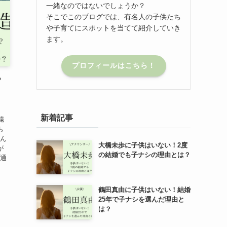
一緒なのではないでしょうか？
そこでこのブログでは、有名人の子供たち
や子育てにスポットを当てて紹介していき
ます。
プロフィールはこちら！
？
新着記事
遠
も
さん
大橋未歩に子供はいない！2度
が
の結婚でも子ナシの理由とは？
が通
鶴田真由に子供はいない！結婚
25年で子ナシを選んだ理由と
は？