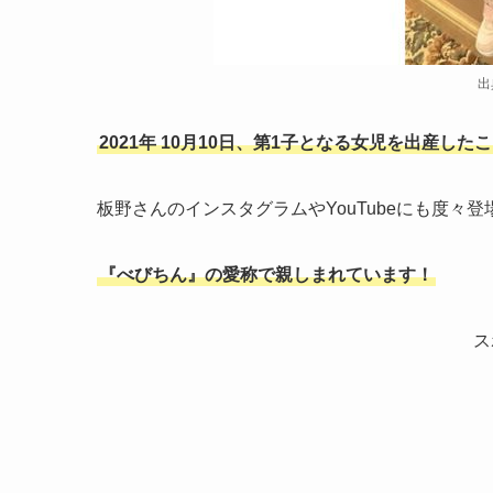
出
2021年
10月10日、第1子となる女児を出産した
板野さんのインスタグラムやYouTubeにも度々登
『べびちん』の愛称で親しまれています！
ス