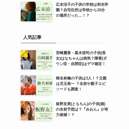
広末涼子の子供の学校は和光学
園？自宅住所は学校から10分
の場所だった…！？
人気記事
宮崎麗香・黒木啓司の子供(長
女)はなちゃんは病気？障害(ダ
ウン症・自閉症)はデマ確定！
椎名林檎の子供は3人！？父親
は児玉裕一 ？名前や親子エピ
ソードも調査！
板野友美(ともちん)の子供(娘)
の名前予想は？『みおん』が有
力候補！？