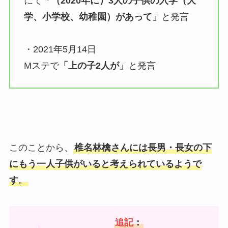
にて
「（2020年に）3人の子供の入学（大
学、小学校、幼稚園）があって」
と発言
・2021年5月14日
Mステで
「上の子2人が」
と発言
このことから、
椎名林檎さんには長男・長女の下
にもう一人子供がいると考えられているようで
す
。
追記
：