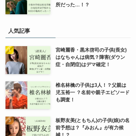
所だった…！？
人気記事
宮崎麗香・黒木啓司の子供(長女)
はなちゃんは病気？障害(ダウン
症・自閉症)はデマ確定！
椎名林檎の子供は3人！？父親は
児玉裕一 ？名前や親子エピソード
も調査！
板野友美(ともちん)の子供(娘)の名
前予想は？『みおん』が有力候
補！？