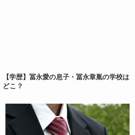
【学歴】冨永愛の息子・冨永章胤の学校は
どこ？