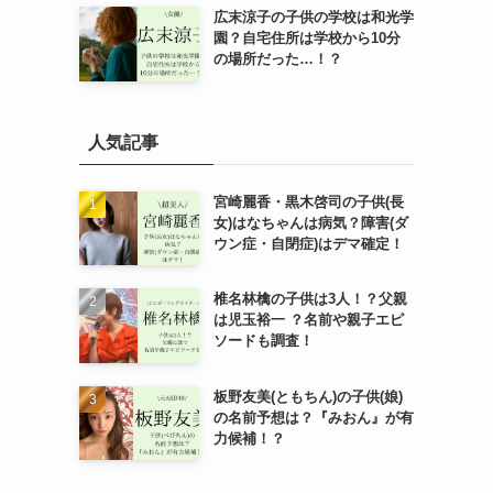
広末涼子の子供の学校は和光学
園？自宅住所は学校から10分
の場所だった…！？
人気記事
宮崎麗香・黒木啓司の子供(長
女)はなちゃんは病気？障害(ダ
ウン症・自閉症)はデマ確定！
椎名林檎の子供は3人！？父親
は児玉裕一 ？名前や親子エピ
ソードも調査！
板野友美(ともちん)の子供(娘)
の名前予想は？『みおん』が有
力候補！？