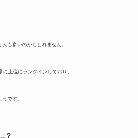
う人も多いのかもしれません。
常に上位にランクインしており、
ようです。
…？