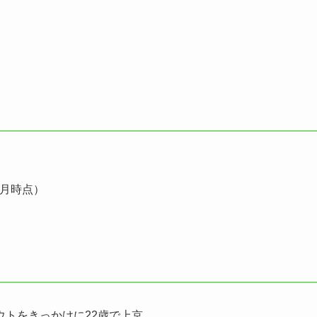
8月時点）
トをきっかけに22歳で上京。