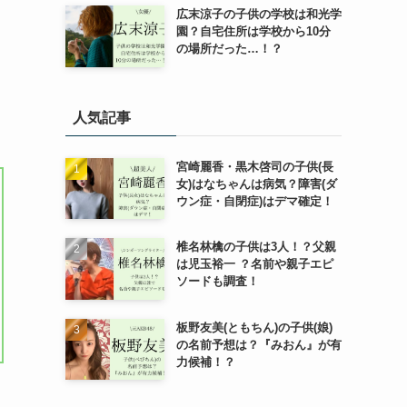
広末涼子の子供の学校は和光学
園？自宅住所は学校から10分
の場所だった…！？
人気記事
宮崎麗香・黒木啓司の子供(長
女)はなちゃんは病気？障害(ダ
ウン症・自閉症)はデマ確定！
椎名林檎の子供は3人！？父親
は児玉裕一 ？名前や親子エピ
ソードも調査！
板野友美(ともちん)の子供(娘)
の名前予想は？『みおん』が有
力候補！？