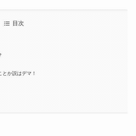
目次
？
ことか説はデマ！