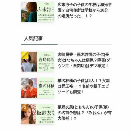
広末涼子の子供の学校は和光学
園？自宅住所は学校から10分
の場所だった…！？
人気記事
宮崎麗香・黒木啓司の子供(長
女)はなちゃんは病気？障害(ダ
ウン症・自閉症)はデマ確定！
椎名林檎の子供は3人！？父親
は児玉裕一 ？名前や親子エピ
ソードも調査！
板野友美(ともちん)の子供(娘)
の名前予想は？『みおん』が有
力候補！？