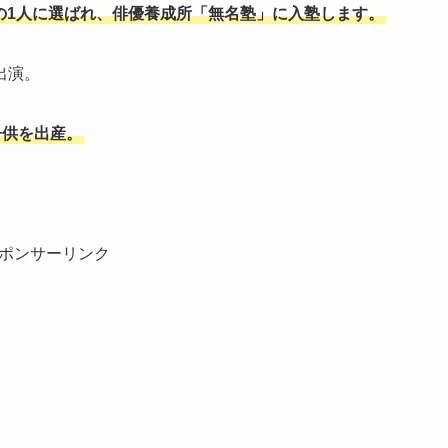
内の1人に選ばれ、俳優養成所「無名塾」に入塾します。
出演。
子供を出産。
ポンサーリンク