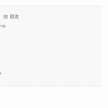
目次
ール
？