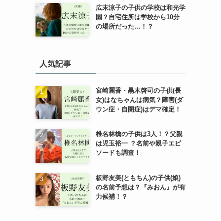
広末涼子の子供の学校は和光学
園？自宅住所は学校から10分
の場所だった…！？
人気記事
宮崎麗香・黒木啓司の子供(長
女)はなちゃんは病気？障害(ダ
ウン症・自閉症)はデマ確定！
椎名林檎の子供は3人！？父親
は児玉裕一 ？名前や親子エピ
ソードも調査！
板野友美(ともちん)の子供(娘)
の名前予想は？『みおん』が有
力候補！？