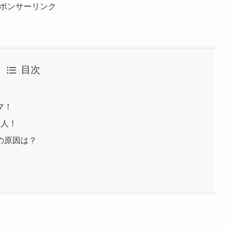
ポンサーリンク
目次
マ！
1人！
の原因は？