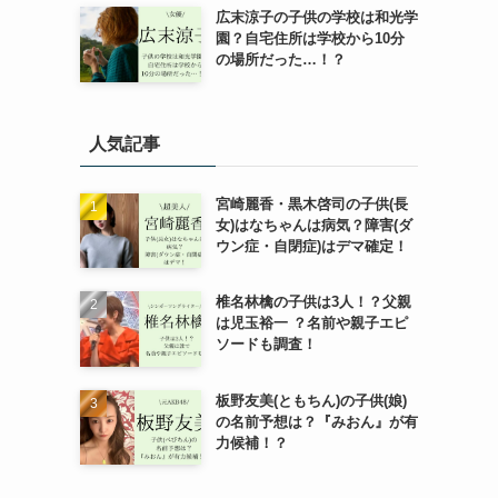
広末涼子の子供の学校は和光学
園？自宅住所は学校から10分
の場所だった…！？
人気記事
宮崎麗香・黒木啓司の子供(長
女)はなちゃんは病気？障害(ダ
ウン症・自閉症)はデマ確定！
椎名林檎の子供は3人！？父親
は児玉裕一 ？名前や親子エピ
ソードも調査！
板野友美(ともちん)の子供(娘)
の名前予想は？『みおん』が有
力候補！？