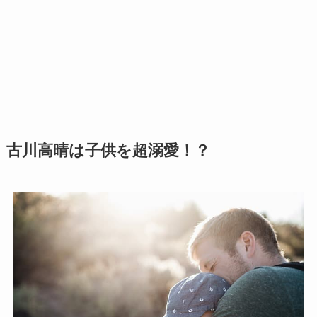
古川高晴は子供を超溺愛！？