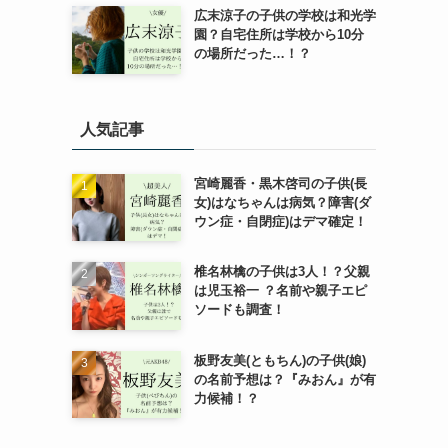
広末涼子の子供の学校は和光学
園？自宅住所は学校から10分
の場所だった…！？
人気記事
宮崎麗香・黒木啓司の子供(長
女)はなちゃんは病気？障害(ダ
ウン症・自閉症)はデマ確定！
椎名林檎の子供は3人！？父親
は児玉裕一 ？名前や親子エピ
ソードも調査！
板野友美(ともちん)の子供(娘)
の名前予想は？『みおん』が有
力候補！？