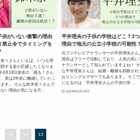
子供がいない衝撃の理由
平井理央の子供の学校はどこ？3つ
り禁止令でタイミングを
理由で地元の公立小学校の可能性
？
元フジテレビアナウンサーの平井理央さん
現在はフリーで活動しており、人気の高い
木奈々さんといえば、いつも明
ナウンサーとして知られていますよね！ 
挑戦する姿が応援したくなりま
な平井理央さんは、結婚・離婚を経験され
3年4月18日放送の「踊る！さん
おりシングルマザーでもあります。 そこ
、実は2年前に離婚していたこ
になるのは、平井理央さんの子供の学...
ます。 そんな鈴木奈々さんで
ない理由が気になる方...
2024年6月14日
.
11
12
13