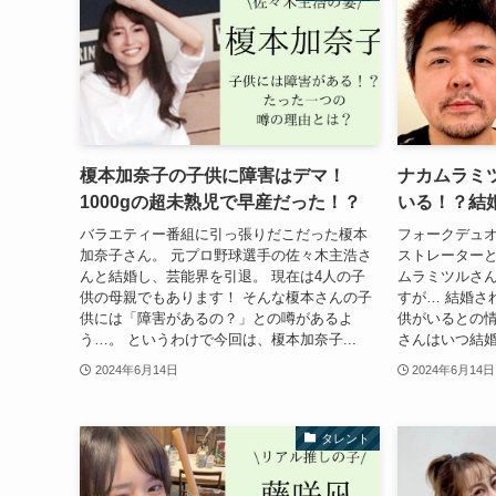
榎本加奈子の子供に障害はデマ！
ナカムラミツ
1000gの超未熟児で早産だった！？
いる！？結
バラエティー番組に引っ張りだこだった榎本
フォークデュオ
加奈子さん。 元プロ野球選手の佐々木主浩さ
ストレーターと
んと結婚し、芸能界を引退。 現在は4人の子
ムラミツルさん。
供の母親でもあります！ そんな榎本さんの子
すが… 結婚さ
供には「障害があるの？」との噂があるよ
供がいるとの情報
う…。 というわけで今回は、榎本加奈子...
さんはいつ結婚
2024年6月14日
2024年6月14日
タレント