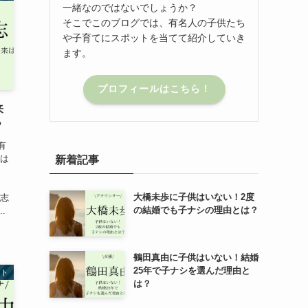
一緒なのではないでしょうか？
そこでこのブログでは、有名人の子供たち
や子育てにスポットを当てて紹介していき
ます。
プロフィールはこちら！
来
？
有
前は
新着記事
大橋未歩に子供はいない！2度
人志
の結婚でも子ナシの理由とは？
.
鶴田真由に子供はいない！結婚
25年で子ナシを選んだ理由と
ント
は？