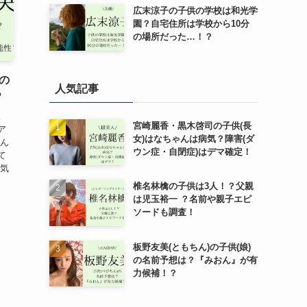
広末涼子の子供の学校は和光学
園？自宅住所は学校から10分
の場所だった…！？
の
人気記事
？
。
宮崎麗香・黒木啓司の子供(長
ア
女)はなちゃんは病気？障害(ダ
そん
ウン症・自閉症)はデマ確定！
て
で気
椎名林檎の子供は3人！？父親
は児玉裕一 ？名前や親子エピ
ソードも調査！
板野友美(ともちん)の子供(娘)
の名前予想は？『みおん』が有
力候補！？