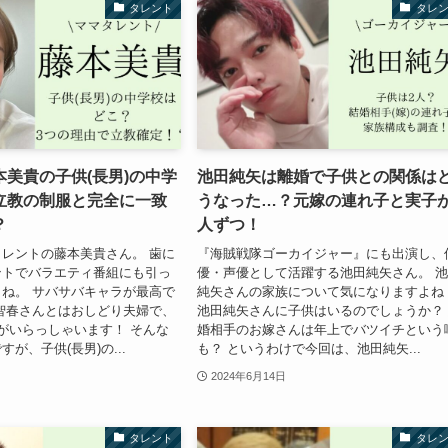
タレント
タレ
美貴の子供(長男)の中学
池田純矢は離婚で子供との関係は
立教の制服と完全に一致
うなった…？元嫁の連れ子と実子が
？
人ずつ！
レントの藤本美貴さん。 歯に
『海賊戦隊ゴーカイジャー』にも出演し、
ントでバラエティ番組にも引っ
優・声優として活躍する池田純矢さん。 
ね。 サバサバキャラが最高で
純矢さんの家族について気になりますよね
智春さんとはおしどり夫婦で、
池田純矢さんに子供はいるのでしょうか？
がいらっしゃいます！ そんな
婚相手のお嫁さんは年上でバツイチという
が、子供(長男)の...
も？ というわけで今回は、池田純矢...
2024年6月14日
タレント
タレ