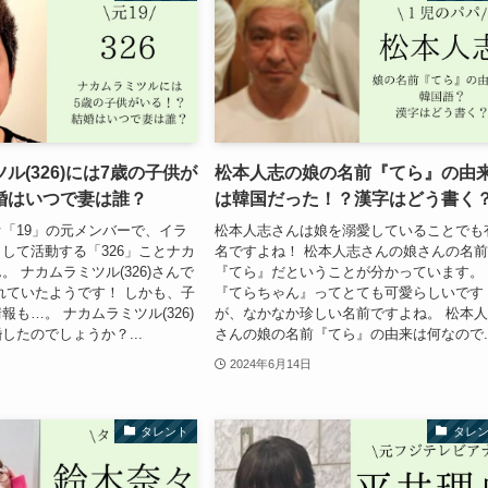
ル(326)には7歳の子供が
松本人志の娘の名前『てら』の由
婚はいつで妻は誰？
は韓国だった！？漢字はどう書く
「19」の元メンバーで、イラ
松本人志さんは娘を溺愛していることでも
して活動する「326」ことナカ
名ですよね！ 松本人志さんの娘さんの名
 ナカムラミツル(326)さんで
『てら』だということが分かっています。
れていたようです！ しかも、子
『てらちゃん』ってとても可愛らしいです
も…。 ナカムラミツル(326)
が、なかなか珍しい名前ですよね。 松本
したのでしょうか？...
さんの娘の名前『てら』の由来は何なので..
2024年6月14日
タレント
タレ