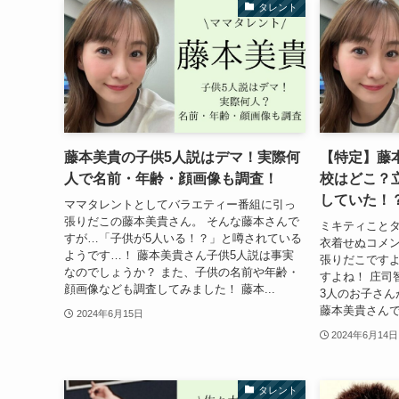
タレント
藤本美貴の子供5人説はデマ！実際何
【特定】藤本
人で名前・年齢・顔画像も調査！
校はどこ？
していた！
ママタレントとしてバラエティー番組に引っ
張りだこの藤本美貴さん。 そんな藤本さんで
ミキティことタ
すが…「子供が5人いる！？」と噂されている
衣着せぬコメ
ようです…！ 藤本美貴さん子供5人説は事実
張りだこですよ
なのでしょうか？ また、子供の名前や年齢・
すよね！ 庄司
顔画像なども調査してみました！ 藤本...
3人のお子さん
藤本美貴さんです
2024年6月15日
2024年6月14日
タレント