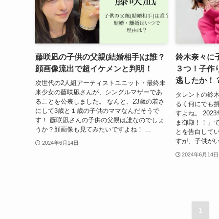
藤咲凪の子供の父親(結婚相手)は誰？
鈴木奈々に
顔画像流出で超イケメンと判明！
３つ！子作
逃したか！
次世代の2人組アーティストユニット・最終未
来少女の藤咲凪さんが、シングルマザーであ
タレントの鈴
ることを公表しました。 なんと、23歳の若さ
るく何にでも
にして3歳と１歳の子供のママなんだそうで
すよね。 202
す！ 藤咲凪さんの子供の父親は誰なのでしょ
ま御殿！！」で
うか？顔画像も見てみたいですよね！ ...
とを告白してい
すが、子供がい
2024年6月14日
2024年6月14日
1
..