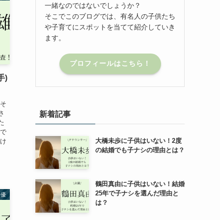
一緒なのではないでしょうか？
そこでこのブログでは、有名人の子供たち
や子育てにスポットを当てて紹介していき
ます。
プロフィールはこちら！
手)
 そ
さ
新着記事
た
んで
大橋未歩に子供はいない！2度
わけ
の結婚でも子ナシの理由とは？
鶴田真由に子供はいない！結婚
25年で子ナシを選んだ理由と
俳優
は？