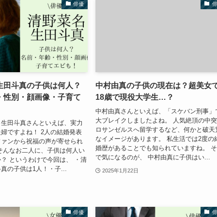
俳優
生田斗真の子供は何人？
中村由真の子供の現在は？超美女
・性別・顔画像・子育て
18歳で現役大学生…？
中村由真さんといえば、「スケバン刑事」
大ブレイクしましたよね。 人気絶頂の中
と生田斗真さんといえば、実力
ロサンゼルスへ留学するなど、何かと破天
婦ですよね！ 2人の結婚発表
なイメージがあります。 私生活では2度の
ファンから祝福の声が寄せられ
婚歴があることでも知られていますね。 
そんなお二人に、子供は何人い
で気になるのが、 中村由真に子供はい...
？ というわけで今回は、 ・清
真の子供は1人！・子...
2025年1月22日
俳優