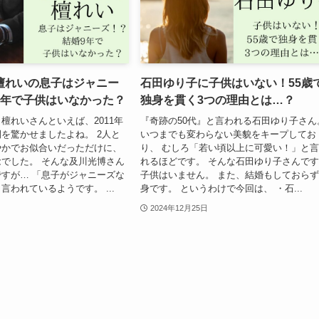
檀れいの息子はジャニー
石田ゆり子に子供はいない！55歳
9年で子供はいなかった？
独身を貫く3つの理由とは…？
檀れいさんといえば、2011年
『奇跡の50代』と言われる石田ゆり子さん
を驚かせましたよね。 2人と
いつまでも変わらない美貌をキープしてお
やかでお似合いだっただけに、
り、 むしろ「若い頃以上に可愛い！」と
でした。 そんな及川光博さん
れるほどです。 そんな石田ゆり子さんで
すが… 「息子がジャニーズな
子供はいません。 また、結婚もしておら
言われているようです。 ...
身です。 というわけで今回は、 ・石...
2024年12月25日