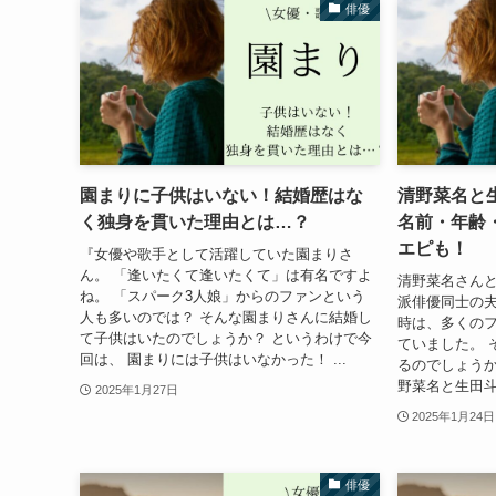
俳優
園まりに子供はいない！結婚歴はな
清野菜名と
く独身を貫いた理由とは…？
名前・年齢
エピも！
『女優や歌手として活躍していた園まりさ
ん。 「逢いたくて逢いたくて」は有名ですよ
清野菜名さん
ね。 「スパーク3人娘」からのファンという
派俳優同士の夫
人も多いのでは？ そんな園まりさんに結婚し
時は、多くの
て子供はいたのでしょうか？ というわけで今
ていました。 
回は、 園まりには子供はいなかった！ ...
るのでしょうか
野菜名と生田斗
2025年1月27日
2025年1月24日
俳優