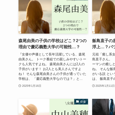
森尾由美の子供の学校はどこ？2つの
飯島直子の
理由で慶応義塾大学の可能性…？
浮上…？バ
『女優や声優として長年活躍している、森尾
元祖「癒し系
由美さん。 トーク番組での親しみやすいトー
島直子さん。 
クも人気ですよね。 森尾由美さんには2人の
ーマンの癒し
子供がいます！ お2人とも美人さんですよ
ね。 そんな飯
ね！ そんな森尾由美さんの子供が通っていた
がいる説 とい
学校は、 「慶応義塾大学なのでは？」と...
は、 飯島直子の
2025年1月16日
2025年1月11日
俳優