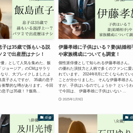
息子は35歳で孫もいる説
伊藤孝雄に子供はいる？妻(結婚相
ツ２で出産歴はナシ！
や家族構成についても調査！
女優」として人気を集めた、飯
個性派俳優として知られる伊藤孝雄さん。
「ジョージア」のCMはサラリ
の優れた演技力と人柄で多くのファンに愛
となり、大ブレイクしましたよ
れています。 2024年8月に亡くなられてい
島直子さんですが、 35歳の息子
ことが分かりました。 そんな伊藤孝雄さ
う衝撃的な噂があります。 今回
すが、子供はいるのでしょうか？ という
息子は35歳！？飯島...
で今回は、 伊藤孝雄に子供はいない ...
2025年1月9日
俳優