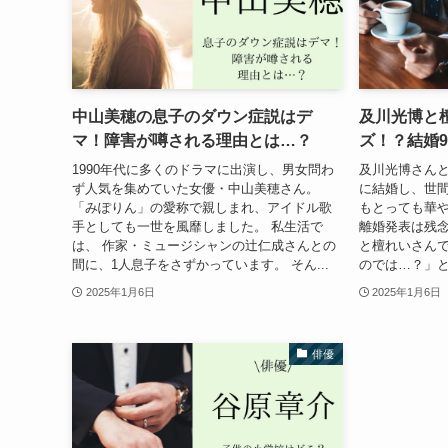
中山美穂の息子のダウン症説はデ
及川光博と
マ！障害が噂される理由とは…？
ズ！？結婚
1990年代に多くのドラマに出演し、男女問わ
及川光博さんと
ず人気を集めていた女優・中山美穂さん。
に結婚し、世間
「みぽりん」の愛称で親しまれ、アイドル歌
もとっても華
手としても一世を風靡しました。 私生活で
離婚発表は残念
は、 作家・ミュージシャンの辻仁成さんとの
と檀れいさんで
間に、1人息子をさずかっています。 そん...
のでは…？」と
2025年1月6日
2025年1月6日
俳優