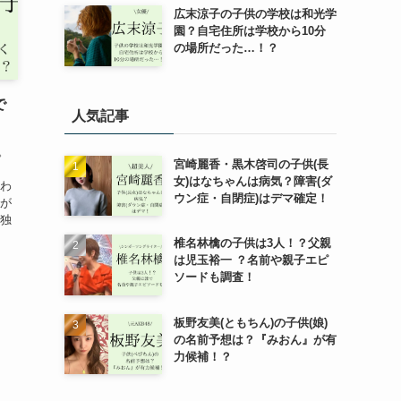
広末涼子の子供の学校は和光学
園？自宅住所は学校から10分
の場所だった…！？
で
人気記事
。
宮崎麗香・黒木啓司の子供(長
女)はなちゃんは病気？障害(ダ
言わ
ウン症・自閉症)はデマ確定！
すが
ず独
椎名林檎の子供は3人！？父親
は児玉裕一 ？名前や親子エピ
ソードも調査！
板野友美(ともちん)の子供(娘)
の名前予想は？『みおん』が有
力候補！？