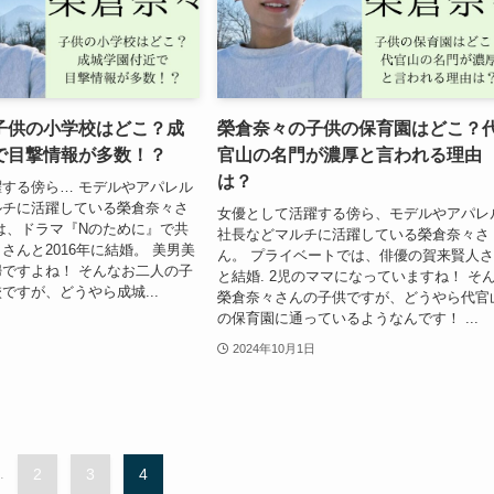
子供の小学校はどこ？成
榮倉奈々の子供の保育園はどこ？
で目撃情報が多数！？
官山の名門が濃厚と言われる理由
は？
する傍ら… モデルやアパレル
ルチに活躍している榮倉奈々さ
女優として活躍する傍ら、モデルやアパレ
は、ドラマ『Nのために』で共
社長などマルチに活躍している榮倉奈々さ
さんと2016年に結婚。 美男美
ん。 プライベートでは、俳優の賀来賢人
ですよね！ そんなお二人の子
と結婚. 2児のママになっていますね！ そ
ですが、どうやら成城...
榮倉奈々さんの子供ですが、どうやら代官
の保育園に通っているようなんです！ ...
2024年10月1日
.
2
3
4