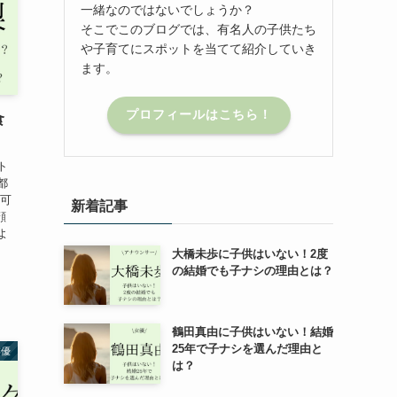
一緒なのではないでしょうか？
そこでこのブログでは、有名人の子供たち
や子育てにスポットを当てて紹介していき
ます。
プロフィールはこちら！
食
ト
都
 可
新着記事
顔
よ
大橋未歩に子供はいない！2度
の結婚でも子ナシの理由とは？
鶴田真由に子供はいない！結婚
25年で子ナシを選んだ理由と
俳優
は？