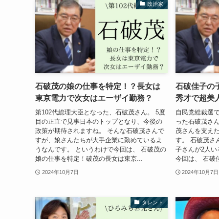
政治家
石破茂の娘の仕事を特定！？長女は
石破佳子の
東京電力で次女はエーザイ勤務？
秀才で超美
第102代総理大臣となった、石破茂さん。 5度
自民党総裁選で
目の正直で見事日本のトップとなり、今後の
った石破茂さん
政策が期待されますね。 そんな石破茂さんで
茂さんを支え
すが、娘さんたちが大手企業に勤めているよ
す。 石破茂さ
うなんです。 というわけで今回は、 石破茂の
子さんが2人い
娘の仕事を特定！破茂の長女は東京...
今回は、 石破佳
2024年10月7日
2024年10月7日
タレント