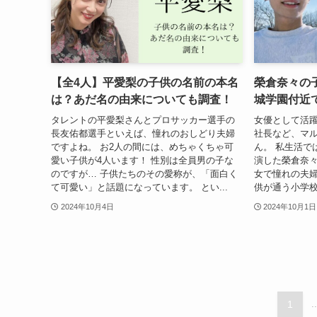
【全4人】平愛梨の子供の名前の本名
榮倉奈々の
は？あだ名の由来についても調査！
城学園付近
タレントの平愛梨さんとプロサッカー選手の
女優として活躍
長友佑都選手といえば、憧れのおしどり夫婦
社長など、マ
ですよね。 お2人の間には、めちゃくちゃ可
ん。 私生活で
愛い子供が4人います！ 性別は全員男の子な
演した榮倉奈々
のですが… 子供たちのその愛称が、「面白く
女で憧れの夫婦
て可愛い」と話題になっています。 とい...
供が通う小学校
2024年10月4日
2024年10月1日
1
..