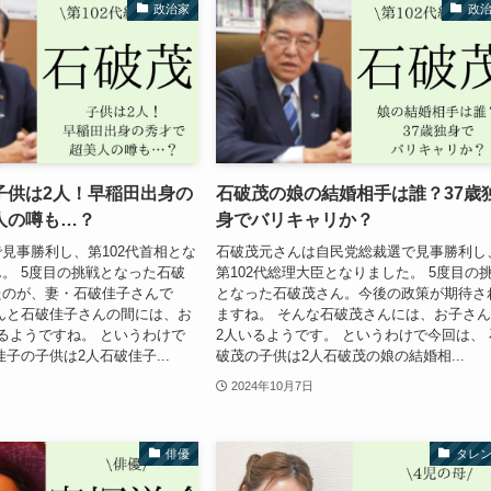
政治家
政
子供は2人！早稲田出身の
石破茂の娘の結婚相手は誰？37歳
人の噂も…？
身でバリキャリか？
見事勝利し、第102代首相とな
石破茂元さんは自民党総裁選で見事勝利し
。 5度目の挑戦となった石破
第102代総理大臣となりました。 5度目の
たのが、妻・石破佳子さんで
となった石破茂さん。今後の政策が期待さ
んと石破佳子さんの間には、お
ますね。 そんな石破茂さんには、お子さ
るようですね。 というわけで
2人いるようです。 というわけで今回は、 
子の子供は2人石破佳子...
破茂の子供は2人石破茂の娘の結婚相...
2024年10月7日
俳優
タレ