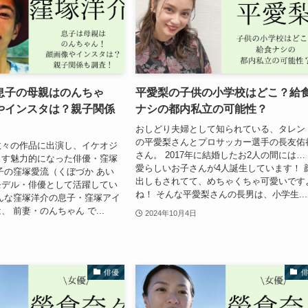
息子の母親はのんちゃ
平愛梨の子供の小学校はどこ？給
やインスタは？親子関係
ナシの都内私立の可能性？
おしどり夫婦として知られている、タレン
の平愛梨さんとプロサッカー選手の長友佑
数々の作品に出演し、イケオジ
さん。 2017年に結婚したお2人の間には…
ます魅力的になった俳優・窪塚
愛らしいお子さんが4人誕生しています！ 
子の窪塚愛流（くぼづか あい
出しもされてて、めちゃくちゃ可愛いです
モデル・俳優として活躍してい
ね！ そんな平愛梨さんの長男は、小学生...
んな窪塚洋介の息子・窪塚アイ
 前妻・のんちゃん で...
2024年10月4日
俳優