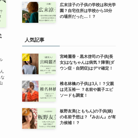
広末涼子の子供の学校は和光学
園？自宅住所は学校から10分
の場所だった…！？
代
人気記事
宮崎麗香・黒木啓司の子供(長
ル
女)はなちゃんは病気？障害(ダ
ウン症・自閉症)はデマ確定！
さん
んな
山
椎名林檎の子供は3人！？父親
は児玉裕一 ？名前や親子エピ
ソードも調査！
板野友美(ともちん)の子供(娘)
の名前予想は？『みおん』が有
力候補！？