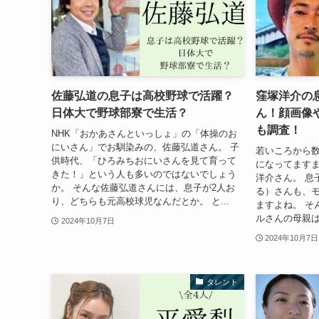
佐藤弘道の息子は高校野球で活躍？
窪塚洋介の
日体大で野球部寮で生活？
ん！顔画像
も調査！
NHK「おかあさんといっしょ」の「体操のお
にいさん」でお馴染みの、佐藤弘道さん。 子
若いころから
供時代、「ひろみちおにいさんを見て育って
になってます
きた！」という人も多いのではないでしょう
洋介さん。 息
か。 そんな佐藤弘道さんには、息子が2人お
る）さんも、
り、どちらも元高校球児なんだとか。 と...
ますよね。 そ
ルさんの母親は、
2024年10月7日
2024年10月7日
タレント